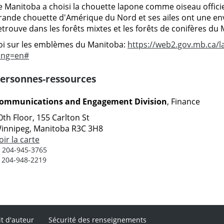
e Manitoba a choisi la chouette lapone comme oiseau officiel l
rande chouette d'Amérique du Nord et ses ailes ont une env
etrouve dans les forêts mixtes et les forêts de conifères du
oi sur les emblèmes du Manitoba:
https://web2.gov.mb.ca/
ang=en#
ersonnes-ressources
ommunications and Engagement Division
, Finance
0th Floor, 155 Carlton St
innipeg, Manitoba R3C 3H8
oir la carte
:
204-945-3765
:
204-948-2219
it d'auteur
Sécurité des renseignements