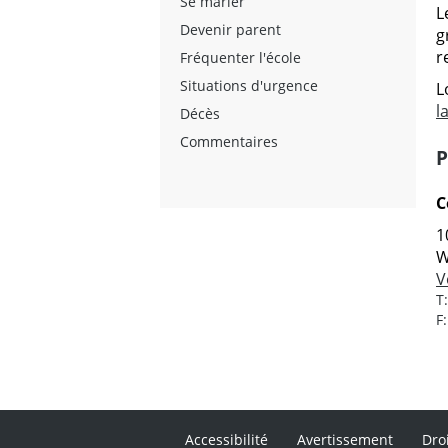
Se marier
L
Devenir parent
g
r
Fréquenter l'école
Situations d'urgence
L
l
Décès
Commentaires
P
C
1
W
V
T
F
Accessibilité
Avertissement
Dro