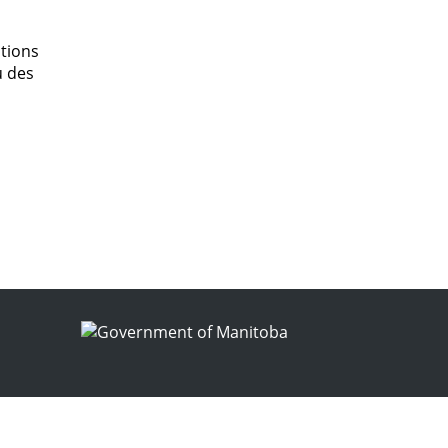
ations
u des