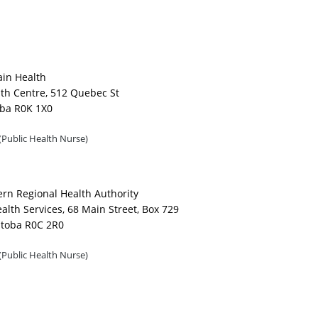
ain Health
lth Centre, 512 Quebec St
oba R0K 1X0
(Public Health Nurse)
ern Regional Health Authority
lth Services, 68 Main Street, Box 729
itoba R0C 2R0
(Public Health Nurse)