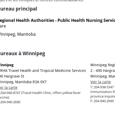
ureau principal
egional Health Authorities - Public Health Nursing Servi
are
innipeg, Manitoba
ureaux à Winnipeg
innipeg
Winnipeg Regi
RHA Travel Health and Tropical Medicine Services
2 - 490 Hargra
90 Hargrave St
Winnipeg, Ma
innipeg, Manitoba R3A 0X7
Voir la carte
T:
204-938-5347
oir la carte
Immunization Re
:
204-940-8747 (Travel Health Clinic, offers yellow fever
province inquiri
ccine)
F:
204-940-2690
:
204-940-2690