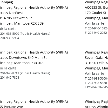
innipeg
Winnipeg Regi
innipeg Regional Health Authority (WRHA)
ACCESS St. Bo
ccess NorWest
170 Goulet St
013-785 Keewatin St
Winnipeg, Ma
innipeg, Manitoba R2X 3B9
Voir la carte
T:
204-940-1692 
oir la carte
F:
204-940-2082
:
204-938-5900 (Public Health Nurse)
:
204-938-5994
innipeg Regional Health Authority (WRHA)
Winnipeg Regi
ccess Downtown, 640 Main St
Seven Oaks Hea
innipeg, Manitoba R3B 0L8
3, 1050 Leila 
oir la carte
Winnipeg, Ma
:
204-940-8711 (Public Health Nurse)
Voir la carte
:
204-942-7828
T:
204-938-5600 
F:
204-938-5878
TTY:
204-336-045
innipeg Regional Health Authority (WRHA)
Winnipeg Regi
55 Portage Ave
Access Winni