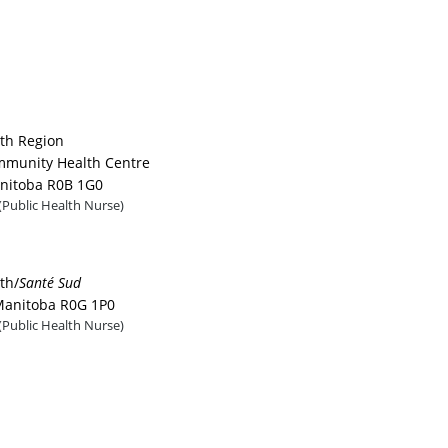
th Region
mmunity Health Centre
anitoba R0B 1G0
(Public Health Nurse)
th/
Santé Sud
Manitoba R0G 1P0
(Public Health Nurse)