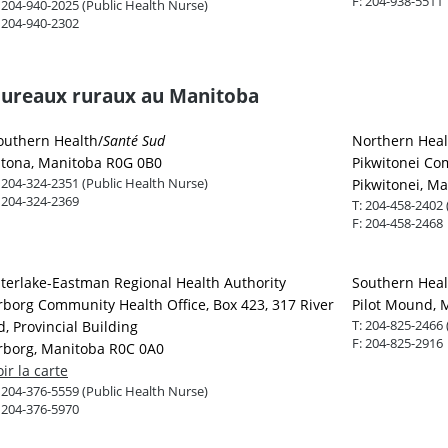
F:
204-938-5511
:
204-940-2025 (Public Health Nurse)
:
204-940-2302
ureaux ruraux au Manitoba
outhern Health/
Santé Sud
Northern Heal
ltona, Manitoba R0G 0B0
Pikwitonei Co
:
204-324-2351 (Public Health Nurse)
Pikwitonei, M
:
204-324-2369
T:
204-458-2402 
F:
204-458-2468
nterlake-Eastman Regional Health Authority
Southern Heal
rborg Community Health Office, Box 423, 317 River
Pilot Mound, 
T:
204-825-2466 
d, Provincial Building
F:
204-825-2916
rborg, Manitoba R0C 0A0
oir la carte
:
204-376-5559 (Public Health Nurse)
:
204-376-5970