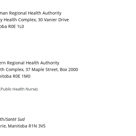
tman Regional Health Authority
y Health Complex, 30 Vanier Drive
oba R0E 1L0
ern Regional Health Authority
lth Complex, 37 Maple Street, Box 2000
anitoba R0E 1M0
(Public Health Nurse)
th/
Santé Sud
irie, Manitoba R1N 3V5