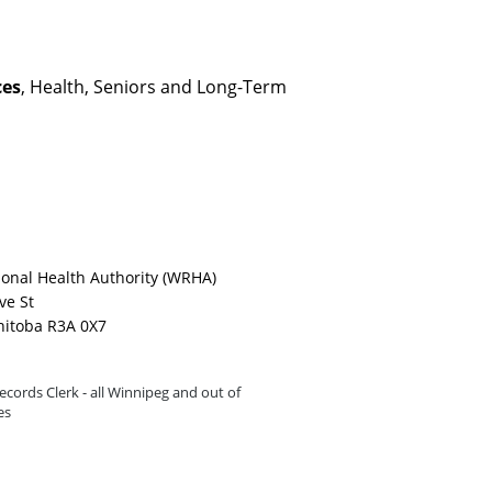
ces
, Health, Seniors and Long-Term
onal Health Authority (WRHA)
ve St
nitoba R3A 0X7
cords Clerk - all Winnipeg and out of
es