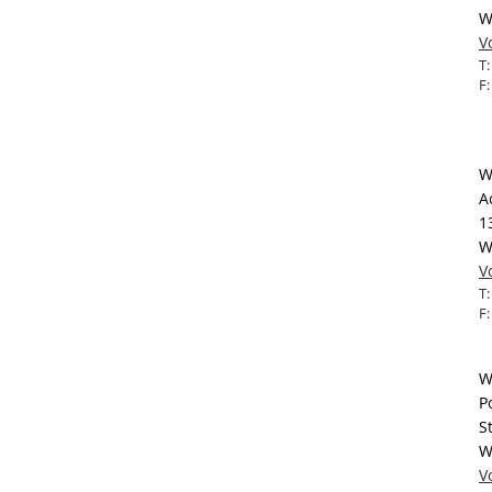
W
V
T
F
W
A
1
W
V
T
F
W
P
S
W
V