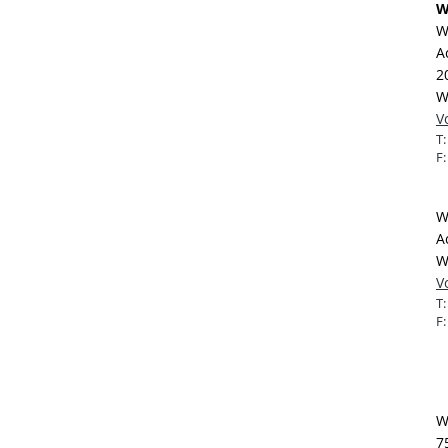
W
W
A
2
W
V
T
F
W
A
W
V
T
F
W
7