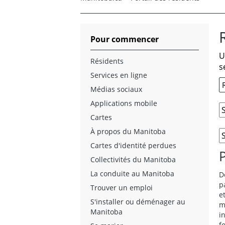
Pour commencer
U
Résidents
s
Services en ligne
Médias sociaux
Applications mobile
Cartes
À propos du Manitoba
Cartes d'identité perdues
Collectivités du Manitoba
La conduite au Manitoba
D
p
Trouver un emploi
e
S'installer ou déménager au
m
Manitoba
i
f