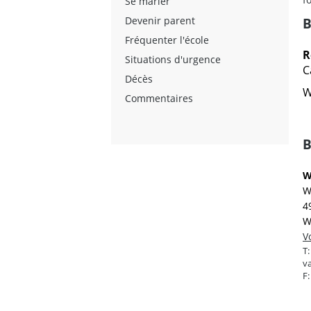
Se marier
Devenir parent
B
Fréquenter l'école
R
Situations d'urgence
C
Décès
W
Commentaires
B
W
W
4
W
V
T
va
F