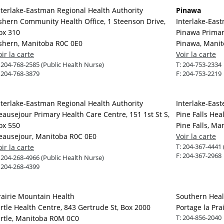
nterlake-Eastman Regional Health Authority
Pinawa
shern Community Health Office, 1 Steenson Drive,
Interlake-Eas
ox 310
Pinawa Primar
shern, Manitoba R0C 0E0
Pinawa, Manit
oir la carte
Voir la carte
:
204-768-2585 (Public Health Nurse)
T:
204-753-2334
:
204-768-3879
F:
204-753-2219
nterlake-Eastman Regional Health Authority
Interlake-East
eausejour Primary Health Care Centre, 151 1st St S,
Pine Falls Hea
ox 550
Pine Falls, M
eausejour, Manitoba R0C 0E0
Voir la carte
T:
204-367-4441 
oir la carte
F:
204-367-2968
:
204-268-4966 (Public Health Nurse)
:
204-268-4399
rairie Mountain Health
Southern Heal
irtle Health Centre, 843 Gertrude St, Box 2000
Portage la Pra
T:
204-856-2040
irtle, Manitoba R0M 0C0