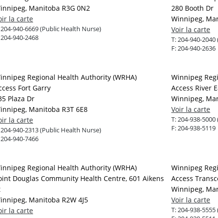
innipeg, Manitoba R3G 0N2
280 Booth Dr
oir la carte
Winnipeg, Man
:
204-940-6669 (Public Health Nurse)
Voir la carte
:
204-940-2468
T:
204-940-2040 
F:
204-940-2636
innipeg Regional Health Authority (WRHA)
Winnipeg Regi
ccess Fort Garry
Access River 
35 Plaza Dr
Winnipeg, Man
innipeg, Manitoba R3T 6E8
Voir la carte
T:
204-938-5000 
oir la carte
F:
204-938-5119
:
204-940-2313 (Public Health Nurse)
:
204-940-7466
innipeg Regional Health Authority (WRHA)
Winnipeg Regi
oint Douglas Community Health Centre, 601 Aikens
Access Transc
t
Winnipeg, Ma
innipeg, Manitoba R2W 4J5
Voir la carte
T:
204-938-5555 
oir la carte