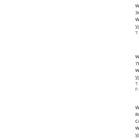
W
3
W
V
T
W
7
W
V
T
F
W
R
C
W
V