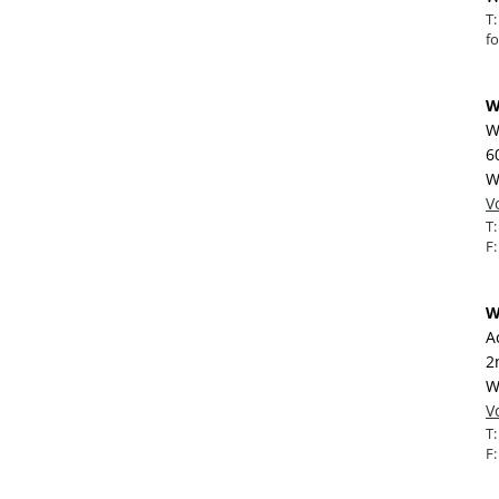
T
f
W
W
6
W
V
T
F
W
A
2
W
V
T
F