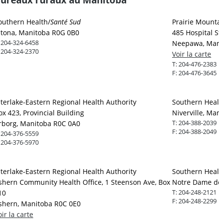
outhern Health/
Santé Sud
Prairie Mount
ltona, Manitoba R0G 0B0
485 Hospital S
:
204-324-6458
Neepawa, Man
:
204-324-2370
Voir la carte
T:
204-476-2383
F:
204-476-3645
nterlake-Eastern Regional Health Authority
Southern Heal
ox 423, Provincial Building
Niverville, M
T:
204-388-2039
rborg, Manitoba R0C 0A0
F:
204-388-2049
:
204-376-5559
:
204-376-5970
nterlake-Eastern Regional Health Authority
Southern Heal
shern Community Health Office, 1 Steenson Ave, Box
Notre Dame d
T:
204-248-2121
10
F:
204-248-2299
shern, Manitoba R0C 0E0
oir la carte