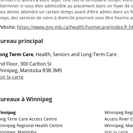
éterminer si vous êtes admissible au placement dans un foyer de so
ous deviez attendre un certain temps avant d'être admis dans un f
emps, des services de soins à domicile pourront vous être fournis a
ebsite:
https://www.gov.mb.ca/health/homecare/index.fr.h
ureau principal
ong Term Care
, Health, Seniors and Long-Term Care
nd Floor, 300 Carlton St
innipeg, Manitoba R3B 3M9
oir la carte
ureaux à Winnipeg
innipeg
Winnipeg Regi
ong Term Care Access Centre
Access River 
innipeg Regional Health Centre
Winnipeg, Man
innipeg, Manitoba
Voir la carte