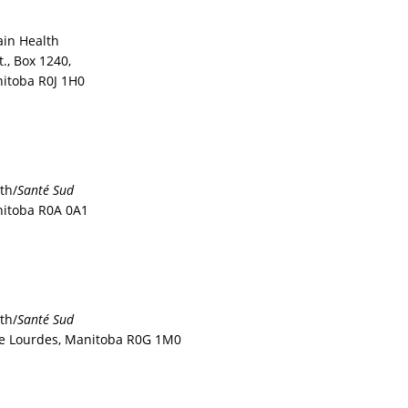
ain Health
t., Box 1240,
itoba R0J 1H0
th/
Santé Sud
anitoba R0A 0A1
th/
Santé Sud
e Lourdes, Manitoba R0G 1M0