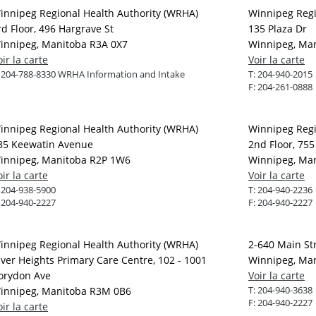
innipeg Regional Health Authority (WRHA)
Winnipeg Regi
rd Floor, 496 Hargrave St
135 Plaza Dr
innipeg, Manitoba R3A 0X7
Winnipeg, Man
oir la carte
Voir la carte
:
204-788-8330 WRHA Information and Intake
T:
204-940-2015
F:
204-261-0888
innipeg Regional Health Authority (WRHA)
Winnipeg Regi
85 Keewatin Avenue
2nd Floor, 755
innipeg, Manitoba R2P 1W6
Winnipeg, Ma
oir la carte
Voir la carte
:
204-938-5900
T:
204-940-2236
:
204-940-2227
F:
204-940-2227
innipeg Regional Health Authority (WRHA)
2-640 Main St
iver Heights Primary Care Centre, 102 - 1001
Winnipeg, Ma
orydon Ave
Voir la carte
T:
204-940-3638
innipeg, Manitoba R3M 0B6
F:
204-940-2227
oir la carte