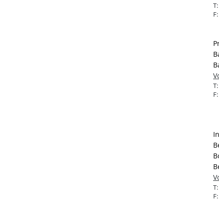
T
F
P
B
B
V
T
F
I
B
B
B
V
T
F