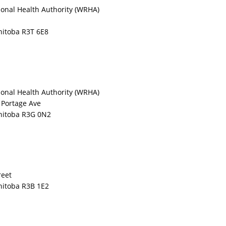
onal Health Authority (WRHA)
itoba R3T 6E8
onal Health Authority (WRHA)
 Portage Ave
nitoba R3G 0N2
reet
nitoba R3B 1E2