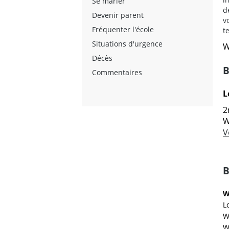
Se marier
d
Devenir parent
v
Fréquenter l'école
t
Situations d'urgence
W
Décès
B
Commentaires
L
2
W
V
B
W
L
W
W