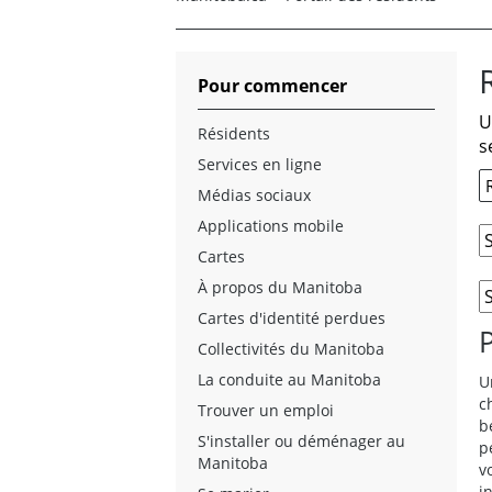
Pour commencer
U
Résidents
s
Services en ligne
Médias sociaux
Applications mobile
Cartes
À propos du Manitoba
Cartes d'identité perdues
Collectivités du Manitoba
La conduite au Manitoba
U
c
Trouver un emploi
b
S'installer ou déménager au
p
Manitoba
v
i