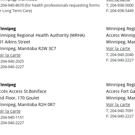
:
204-940-8670 (for health professionals requesting forms
T:
204-938-5000
or Long Term Care)
F:
204-938-5449
innipeg
Winnipeg Regi
innipeg Regional Health Authority (WRHA)
Access Winnip
01 Aikins Street
Winnipeg, Man
innipeg, Manitoba R2W 3C7
Voir la carte
T:
204-940-2040
oir la carte
F:
204-940-2227
:
204-940-2025
:
204-940-2227
innipeg
Winnipeg Regi
ccès Access St.Boniface
Access Fort Ga
nd Floor, 170 Goulet
Winnipeg, Man
innipeg, Manitoba R2H 0R7
Voir la carte
T:
204-940-7091
oir la carte
F:
204-940-2227
:
204-940-1151
:
204-940-2227