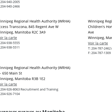
:
204-940-2005
:
204-940-2466
innipeg Regional Health Authority (WRHA)
Winnipeg Regi
ccess Transcona, 845 Regent Ave W
Children's Ho
innipeg, Manitoba R2C 3A9
Ave
oir la carte
Winnipeg, Man
:
204-938-5555
Voir la carte
:
204-938-5511
T:
204-787-2462 (
F:
204-787-1309
innipeg Regional Health Authority (WRHA)
 - 650 Main St
innipeg, Manitoba R3B 1E2
oir la carte
:
204-926-8063 Recruitment and Training
:
204-926-7104
ureaux ruraux au Manitoba