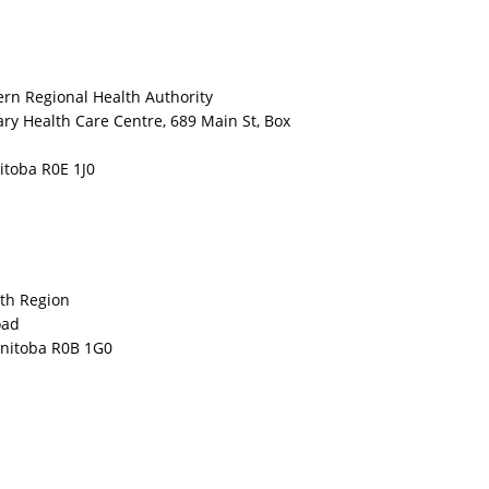
ern Regional Health Authority
ry Health Care Centre, 689 Main St, Box
toba R0E 1J0
th Region
oad
anitoba R0B 1G0