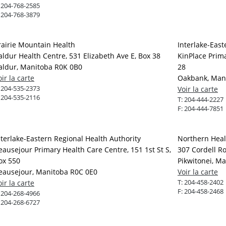
:
204-768-2585
:
204-768-3879
rairie Mountain Health
Interlake-East
aldur Health Centre, 531 Elizabeth Ave E, Box 38
KinPlace Prima
aldur, Manitoba R0K 0B0
28
oir la carte
Oakbank, Mani
:
204-535-2373
Voir la carte
:
204-535-2116
T:
204-444-2227
F:
204-444-7851
nterlake-Eastern Regional Health Authority
Northern Heal
eausejour Primary Health Care Centre, 151 1st St S,
307 Cordell R
ox 550
Pikwitonei, M
eausejour, Manitoba R0C 0E0
Voir la carte
T:
204-458-2402
oir la carte
F:
204-458-2468
:
204-268-4966
:
204-268-6727