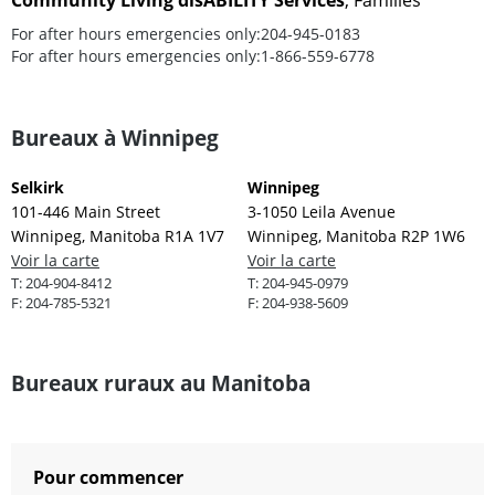
Community Living disABILITY Services
, Families
For after hours emergencies only:
204-945-0183
For after hours emergencies only:
1-866-559-6778
Bureaux à Winnipeg
Selkirk
Winnipeg
101-446 Main Street
3-1050 Leila Avenue
Winnipeg, Manitoba R1A 1V7
Winnipeg, Manitoba R2P 1W6
Voir la carte
Voir la carte
T:
204-904-8412
T:
204-945-0979
F:
204-785-5321
F:
204-938-5609
Bureaux ruraux au Manitoba
Pour commencer